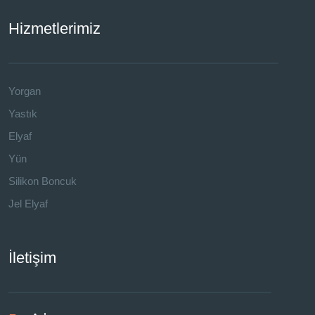
Hizmetlerimiz
Yorgan
Yastık
Elyaf
Yün
Silikon Boncuk
Jel Elyaf
İletişim