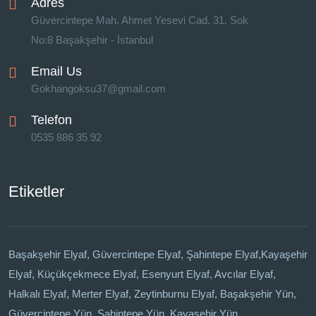
Adres
Güvercintepe Mah. Ahmet Yesevi Cad. 31. Sok
No:8 Başakşehir - İstanbul
Email Us
Gokhangoksu37@gmail.com
Telefon
0535 886 35 92
Etiketler
Başakşehir Elyaf, Güvercintepe Elyaf, Şahintepe Elyaf,Kayaşehir
Elyaf, Küçükçekmece Elyaf, Esenyurt Elyaf, Avcılar Elyaf,
Halkalı Elyaf, Merter Elyaf, Zeytinburnu Elyaf, Başakşehir Yün,
Güvercintepe Yün, Şahintepe Yün, Kayaşehir Yün,